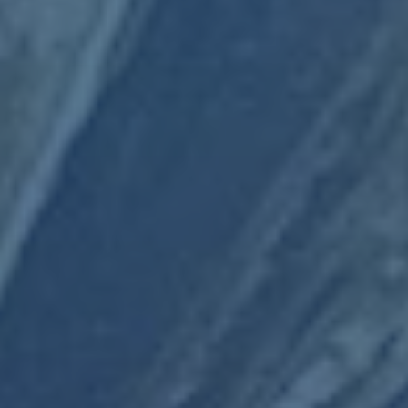
世界杯投注教程
世界杯阵容分析哪里看
泽-罗伯托-阿隆索拥有现代理念 他注
定会执教皇马