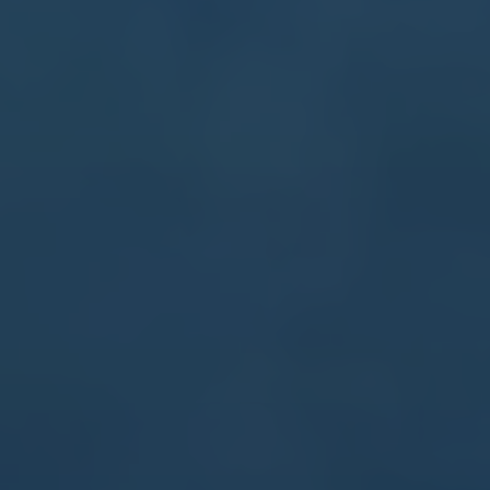
栏目导航
网站首页
关于我们
服务优势
团队介绍
新闻资讯
联系我们
订阅