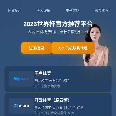
新闻资讯
新闻资讯y
记者-皇马希望补强锋线 正关注弗拉霍维奇