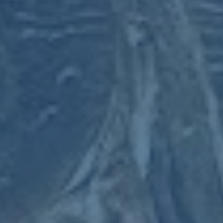
真正的主题，是皇马如何在新周期里重塑一条既华丽又高效、既能
传控也能硬碰硬的锋线。
分享至
需求表单