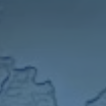
有时间在西甲适应节奏，逐渐成长为下一代核心中锋；而理查利森
则已经在英超和国家队经历多场硬仗，更接近成熟球员，如果价格
合理，可以立即投入使用，为接下来的关键赛季提供即战力。皇马
高层必须在转会费、薪资结构、竞技周期之间找到平衡：既要补强
锋线，又不能破坏更衣室的工资秩序，还要考虑未来是否还有其他
大牌引援计划，比如中场或后防的接班人。
值得注意的是，引进两人中的任何一位，都不仅仅是“买个前锋”那么
简单，而是会牵一发而动全身。年轻锋线如何塞卢一类轮换角色的
出场时间分配，罗德里戈是继续往中路发展还是牢牢占据右边锋位