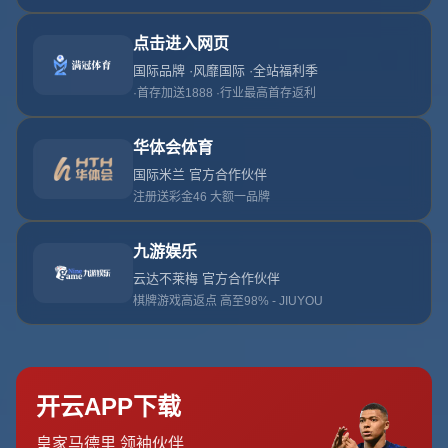
和理查利森
2026-05-22T01:40:05+08:00
在经历了上赛季多线作战的考验后，皇马高层愈发清楚地意识到，
哪怕拥有维尼修斯、罗德里戈等年轻锋线资源，一支志在欧冠与联
赛双线争冠的球队，依然需要一名乃至两名稳定的终结点。当记者
爆料“皇马希望补强锋线 正关注弗拉霍维奇和理查利森”时，这并不
是偶然的流言，而更像是一步早已写在规划之中的棋——补足中锋环
节，为球队构建更立体、更具压迫感的前场体系。
从战术层面看，皇马目前的锋线结构有其耀眼之处，也存在明显短
板。维尼修斯可以在左路完成高频次的一对一突破，罗德里戈则在
右侧与中路游弋，承担连接和穿插的任务，但真正意义上的禁区支
点却并不稳定。安切洛蒂有时不得不借助伪九号或中场前插来弥补
这一不足，而在面对低位防守、身体对抗强度极高的强队时，这种
“无中锋”体系容易出现传控漂亮却无法完成最后一击的尴尬。正是在
这样的背景下，弗拉霍维奇与理查利森这两名风格迥异的前锋，被