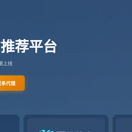
津县城关镇
地址
河南省洛阳市孟津县城关镇
绍
新闻资讯
联系我们