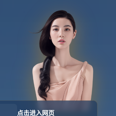
电话
立即咨询
0371-5236461