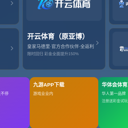
厄姆表现 他完成了分配任务