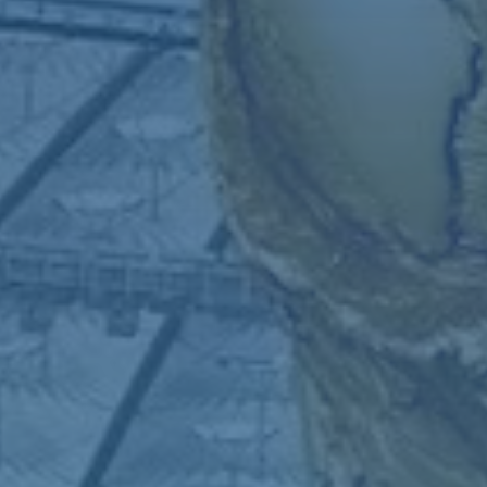
从数据到表现 皇马评估标准的“反直觉”
许多争议来自于一种惯性思维：当贝林厄