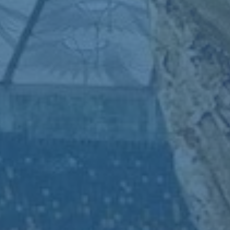
种默认结论。皇马内部的评估标准更多从
名队友踢得更舒服，让整条防线面临的直
么他的价值往往远高于单场进多少球。安
概念，而贝林厄姆恰恰是在帮助皇马维持
繁变动的背景下，他能够在不同位置间切
不担心，并不是因为他们忽视短期状态，
的能力。
案例分析 数据之外的“关键90分钟”
不妨构想一种典型场景：面对擅长反击的
种比赛中，贝林厄姆很可能得到的指令是
在对手转身前就完成第一波压迫；一旦丢
后，他可能没有进球，甚至只有一两脚射
得对方几乎难以组织流畅反击。对于外界
数、门将的扑救次数；但在皇马教练组内