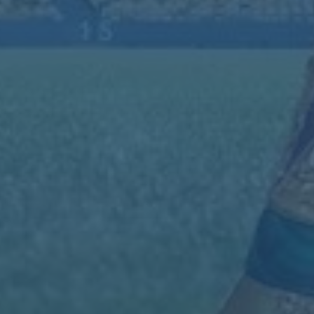
从里尔俱乐部的立场看 情况要复杂得多
尔面对的是非常现实的财务压力和运营考
却又公开或半公开地表示只愿去某一支球
尔最理想的剧本 是利用其他豪门的兴趣制
之间 找到一个尽可能接近心理预期的价
边是球员的单向心仪 一边是俱乐部的现
从市场结构来观察 这类“只想去某队”和“
现代球员及其经纪团队懂得利用合同年限
部在信息高度透明的环境下 也更加清楚
情况下 转会谈判的核心不再只是简单的
明确表达“只想去皇马” 减少了潜在买家 
任由竞价”的姿态 告诉对方 你若理性定