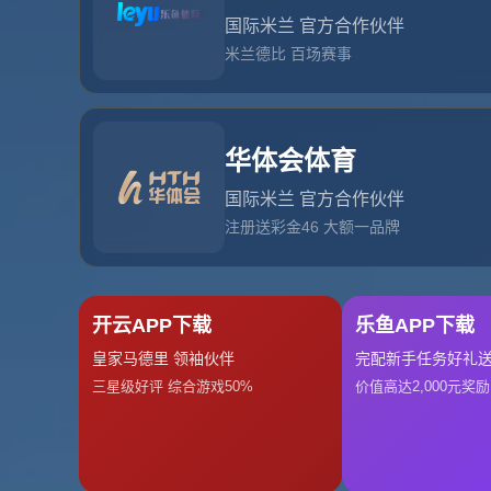
新闻资讯y
西媒-约罗只想去皇马
价