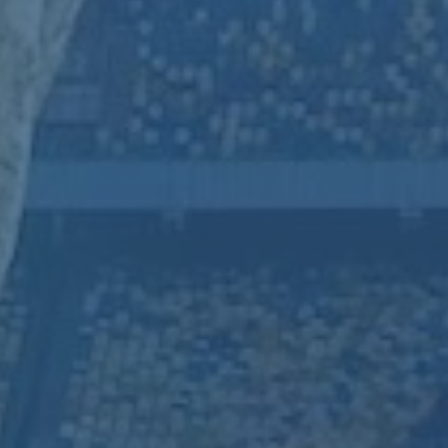
关注我们
案例展示