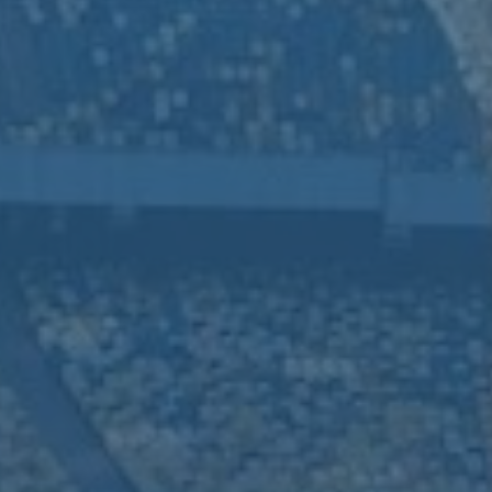
时 皇马虽然支付了不低的费用 但整体仍
而起舞。这种策略的核心是 保持俱乐部
也不动摇整体路线。放到约罗身上 这意味
弃价格底线。