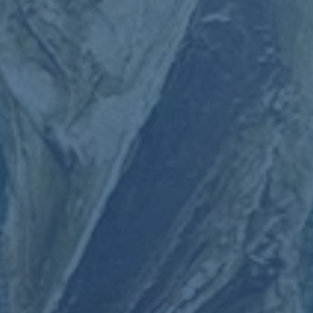
在“可控区间”内 不随英超某些土豪球队的报价节奏
长期财政稳定和更衣室秩序 即便因此错过个别目标
着 皇马会重视他 但不会为表态“只想去皇马”而放