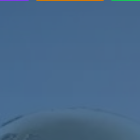
打动豪门高层和资深球迷的年轻中卫并不多见，而
一。当西班牙媒体传出“约罗只想去皇马 但弗洛伦
转会立刻从普通的引援流言，升级为一场关于球员意
对皇家马德里来说，这是一次平衡“长远打造防线核
；对约罗本人而言，则是个人职业梦想与现实转会环境