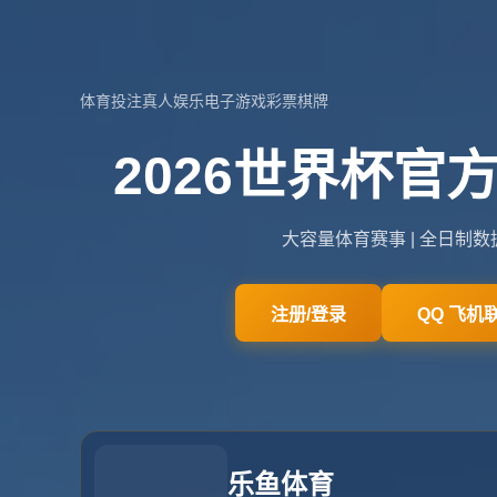
admin@zhy-kaiyun.com
河南省洛阳市孟
网站首页
关于我们
服务优势
团队介
新闻资讯