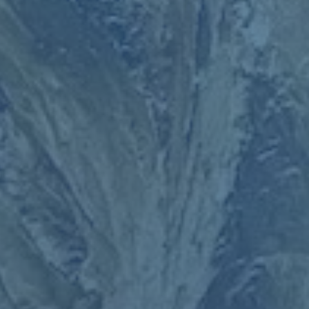
是荣誉舞台和商业曝光，更是一个可以在顶级体系中
 是任何后卫位置球员几乎可以想象到的最高职业目
合理推断 他的团队在规划未来时，已经将皇马视为
既是筹码，也是风险 筹码在于 他可以通过“只想
愿 从而推动里尔更认真地与皇马谈判 风险则在于
业发展可能会因此被短暂“锁死”。
马主席在转会场上的原则非常清晰 皇马可以为真正
人为抬价裹挟的竞拍游戏。这正是“不会任由竞价”的
现某位球员被皇马相中时，往往容易产生“溢价心
高报价上限。但弗洛伦蒂诺多年来坚持的一条底线是
少的无序竞价逻辑。皇马有自己的评估模型 会根据
衣室薪资结构来综合判断合理价格。
类似的逻辑贯穿始终。比如在姆巴佩问题上 皇马多
氛围牵着走 动辄上亿的报价不会轻易出手 而是等
条件重新启动谈判。再如在引进楚阿梅尼和卡马文加