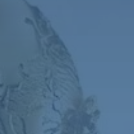
热门新闻
2026美加墨世界杯球队名
单入口