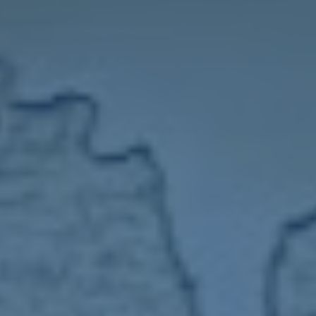
制度下获得更稳定的参赛资格 乌拉圭如果完成从老将向新锐锋线的
顺利更替 凭借坚韧防守和高效反击 有机会复制此前淘汰传统强队的
戏码
非洲球队中 塞内加尔 摩洛哥 尼日利亚等更值得关注 摩洛哥在上一届
世界杯已经展示出防守组织和团队执行力上的巨大进步 2026若阵容
核心保持健康 并适应美加墨的作战节奏 很可能再次成为淘汰赛不可
忽视的搅局者 非洲球队最大的优势在于身体对抗与爆发力 最大的挑
战则是临场决策和细节把控 一旦在关键赛段减少非受迫性失误 黑马
上限将被显著抬高
东道主与北美球队的主场效应评估
在胜负预测中 主场因素不可忽视 2026由美国 加拿大 墨西哥联合举
办 三支东道主在小组赛阶段极有可能受益于熟悉环境 球迷声浪以及
相对有利的签位安排 美国队的整体实力在近年稳步上升 球员分布于
五大联赛与本土联赛之间 更懂得如何利用节奏切换来对抗不同类型
的对手 预测上 美国极有机会在小组出线 并在1 8或1 4决赛制造一场