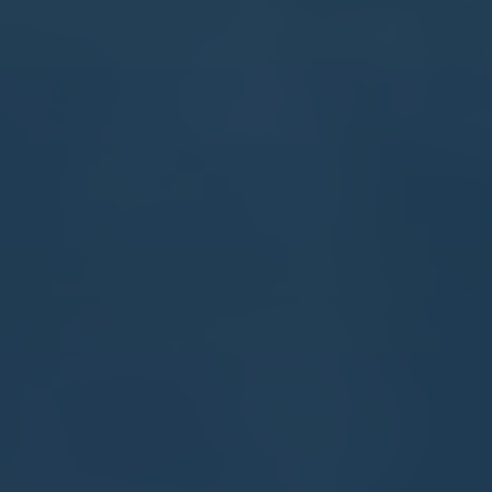
联系我们
订阅
提交
通过电子邮件获取最新更新。您可以随时取消订阅
kaiyun-开云（中国）官方网站_KAIYUN SPORTS
All Rights by
kaiyun