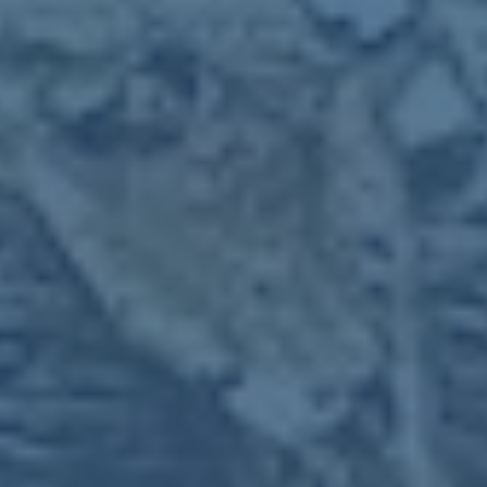
对传统豪门的不小麻烦
墨西哥长期以来给人的印象是稳定但缺乏突破 频繁止步于淘汰赛首
轮 被戏称为“十六郎” 扩军后 淘汰赛路径复杂程度增加 若签运良好且
避免遭遇最顶级强队 墨西哥完全有机会突破历史阶段 挺进八强 关键
在于能否在主场心理压力与期待值之间找到平衡 加拿大则被视为成
长中的潜力股 拥有数名在欧洲联赛打拼的核心主力 若能依靠主场优
势获得小组出线 这本身就已是一种胜利 但在对阵经验丰富的老牌球
队时 其稚嫩之处依然可能暴露在攻防细节之中
新赛制扩军对胜负格局的隐形影响