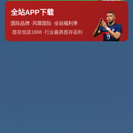
谈到2026世界杯冠军格局 阿根廷 巴西 法国这三支队伍几乎必然站
在讨论中心 从近期表现和阵容年龄结构看 阿根廷与法国依旧是夺冠
赔率最为集中的两大焦点 卡塔尔周期中 阿根廷完成了从质疑到登顶
的华丽转身 2026周期若梅西退居二线 或者以精神领袖身份存在 球
队的战术重心势必更多落在中生代与新生代身上 如阿尔瓦雷斯 恩佐
以及在欧美联赛崭露头角的一批年轻攻击手 这支阿根廷最大的优势
在于战术体系已经形成惯性 无论在高压逼抢 快速反击 还是稳守反击
中都显得极具韧性 缺陷则在于当失去绝对球星的瞬间爆破力时 如何
在关键淘汰赛打穿高位防线 将决定其能否再次问鼎
法国队在整体阵容厚度方面依旧无人能出其右 从门将到前锋几乎所
有位置都有两套世界级配置 姆巴佩依然是核心 但更让人忌惮的是法
国可以根据对手状态改变战术形态 打三中卫或四后卫皆可 冷静务实
的中后场组合使法国具备在淘汰赛中将风险压到最低的能力 若从纯
概率角度出发 很多分析模型都会给法国一个相当靠前的夺冠概率 然
而 2026扩军后 赛事场次增加 伤病和状态波动对依赖高强度爆发的
球队构成额外挑战 法国的最大变量反而在于心态与内部稳定性 一旦
更衣室出现分裂 或战术调整不及预期 就可能像过去数届世界杯那样