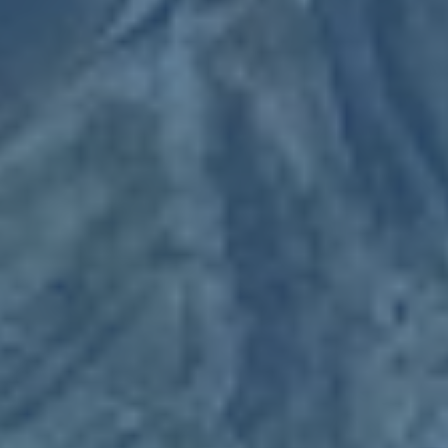
体能消耗和轮换管理的难度显著上升 这意味着阵容厚度和替补质量
的重要性被进一步放大 对于黑马球队 扩军提供了更大的出线窗口 某
些过去熬不过预选赛的中等实力球队 这一次不仅有机会出现在正赛
舞台 甚至有可能依靠一两场关键胜利挺进淘汰赛 因此在胜负预测时
单纯依赖传统强弱对比已经不够 还需纳入赛程密度 轮换策略 伤病管
理等变量
以某些预实验模型为例 当一支拥有深度阵容的顶级强队在小组赛第
三场已锁定晋级名额时 常常会选择大规模轮换 这就为对手爆冷取分
制造了机会 在积分制与净胜球权重的综合作用下 这类冷门胜负不仅
影响小组排名 甚至可能改变后续淘汰赛对阵路径 从宏观上看 2026
美加墨世界杯的胜负分布会比以往更加离散 冠军归属仍集中在少数
豪门之中 但小范围赛果的波动性将显著增加
心理因素与环境适应的胜负分水岭
除了实力对比 心理层面的抗压能力与对北美环境的适应 也是判断胜
负走向的重要维度 在跨国办赛的背景下 球队需要频繁在不同城市 不