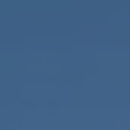
突然失控
至于巴西 在卡塔尔周期表现出的不稳定性 暂时拉低了外界对其夺冠
信心 但从球员储备和新星成长轨迹来看 巴西依旧拥有让任何防线胆
寒的锋线火力 问题更多出在中场串联与整体体系磨合 如果主教练能
在2026年前完成从个人能力堆叠向整体配合转型 巴西依然具备迈入
四强乃至争冠的实力 相比阿根廷与法国 巴西在北美的适应层面或许
略占优势 无论气候 饮食 还是长期在欧洲 北美联赛锤炼的球员结构
都有助于其减少所谓“洲际不适应”的隐性损耗
欧洲第二梯队的胜负走向预估
除了超级豪门 欧洲还有一批传统强队具备制造巨大“胜负惊喜”的潜
质 包括英格兰 西班牙 德国 葡萄牙等队 英格兰的黄金一代正在成熟
阵容中不乏身价和话题度惊人的球员 但历年来关键战役心理抗压不
足的标签仍未完全撕下 若从路线预估 英格兰极有可能在小组赛阶段
表现强势 甚至以头名出线 但在1 4决赛或半决赛遇到真正顶尖对手时
胜负天平往往会因一次失误一次点球而骤然倾斜