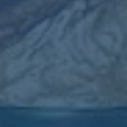
团队介绍
新闻资讯
联系我们
关注我们