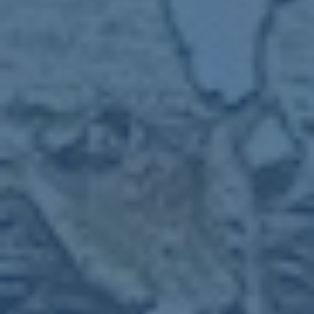
感。
典型案例解析规避非官方平台的必要性
可以想象这样一个场景：A先生在社交媒体上看到一则广告，标题醒
目地写着“2026世界杯竞猜软件官方入口限时开放”，配有赛事图片
和看似正规的大赛标志。出于好奇，他点进链接下载了一个来历不
明的App。初期使用时，软件界面设计精美，赔率设置看上去也与市
场大致接近，甚至还在短时间内给了A先生几次小额盈利。当他投入
更多资金并准备在中期提现时，却发现提现迟迟无法到账，客服要
么不回应，要么以“风控审核”“系统升级”为由一拖再拖。几天之后，
应用彻底无法登录，所谓“官方客服”也不复存在。这个案例说明，如
果一开始就忽略了检查平台是否具备真正的官方或持牌属性，只凭
广告和界面判断，很容易落入圈套。与之相对，另一位B女士则通过
当地监管机构公布的持牌运营商名单，找到可参与世界杯竞猜的合
规渠道；她使用的2026世界杯竞猜软件虽然同样需要注册、实名和
信息验证，但在整个使用过程中，投注记录清晰可查，输赢结算有
据可依，提现在规定时间内完成，这种体验与前述案例形成鲜明对