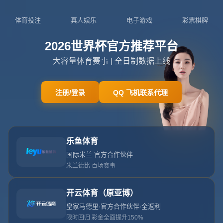
新闻资讯
新闻资讯y
2026世界杯竞猜软件官方