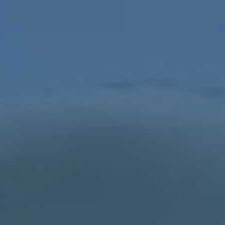
2026世界杯竞猜软件官方版通常具备哪些核心功能
一款真正围绕世界杯赛事打造的官方或准官方竞猜软件，并不仅仅
是提供比赛胜负选择那么简单。用户打开应用后，往往能看到极为
丰富的功能布局。基础功能方面包括：实时赛程、分组情况、球队
资料、伤停信息、积分榜以及小组出线形势分析；竞猜功能方面，
则会提供多种玩法选项，例如比赛胜平负、让球、大小球、进球数
区间、半全场以及长期的夺冠、金靴等预测项目；在2026年这种跨
多国举办的世界杯中，还可能增设与主办城市、场馆相关的特别活
动。除此之外，数据分析模块也是许多用户认可“2026世界杯竞猜软