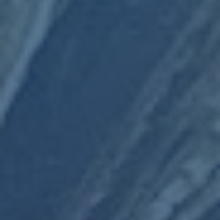
热门新闻
2026美加墨世界杯比分预测哪里可
以看
2026美加墨世界杯直播怎么查
罗马诺-皇马引援名单有阿方索 管理
层有人很喜欢他