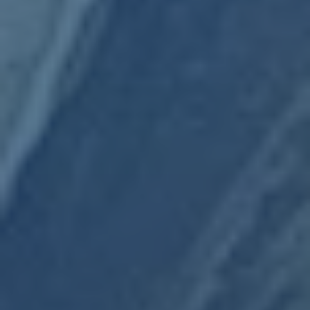
提交
关于我们
关于kaiyun