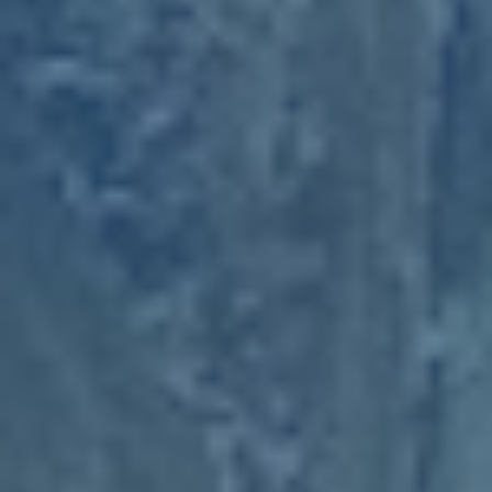
控制情绪与限额设置避免投注娱乐变成负担
世界杯的比赛时间高度集中，加上世界杯投注网页版随时可用，极
易引发“连环下注”的冲动行为。很多人在一开始只是抱着“试试运气”
“让比赛更有趣”的心态参与，但在连续几场失利后，情绪容易从平静
变为焦虑，再从焦虑转向“想要翻本”的强烈冲动，一旦进入这种状
态，理性判断往往被情绪完全覆盖。
为了避免这种情况，一些更成熟的投注网站开始引入自我限制工
具，例如每日或每周投注上限、单场最大下注额、强制休息时段
等，有些平台还会为长时间持续高强度投注的用户发出“风险提示”。
在使用世界杯投注网页版时，用户可以主动借助这些工具，将其视
作一种自我保护机制而非限制。事实证明，主动设定限额的玩家在
长期参与中更容易保持理性，即便遇到连续失利，也不会因为一次
“孤注一掷”而彻底失控。
从心理学角度来看，将投注视为娱乐消费而非主要收入来源是保持
健康心态的关键。简而言之，就是在投入之前明确“这是一笔可以完
全损失的娱乐支出”，而不是指望通过世界杯投注网页版为日常开销