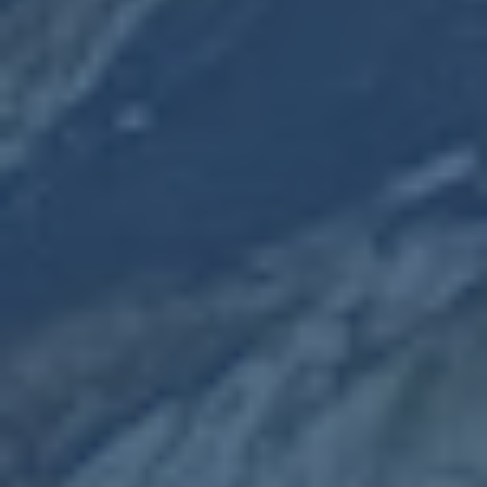
热门新闻
居勒尔没要求租借离开皇马 双方赛季
结束后对话
世界杯比分苹果全站
2026世界杯胜负预测技巧