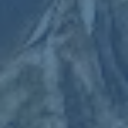
尽管世界杯本身具有高度不确定性，但通过合理利用数据与信息，
仍然可以在一定程度上降低盲目性。当前不少世界杯投注网页版会