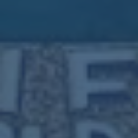
新闻资讯
联系我们
关注我们