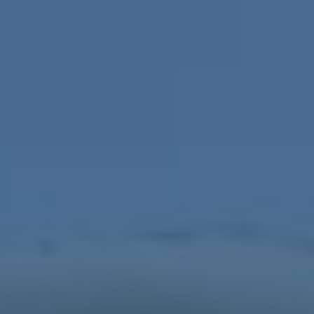
从线下到线上的迁移不只是渠道改变，更要求参与者提升自己的信
息甄别能力和风险管理意识。在充斥广告与夸张营销的网络环境