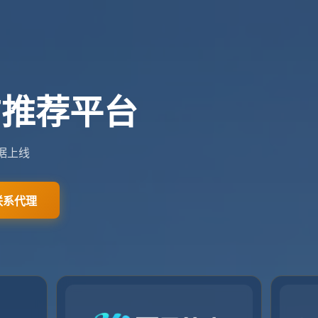
津县城关镇
地址
河南省洛阳市孟津县城关镇
绍
新闻资讯
联系我们