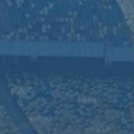
少见这样的情形：用户原本只是想在世界
账户发生了异常扣款。追根溯源，问题往
口是否安全，远比赔率高低更值得先被检
心理账户与“世界杯买球”的上瘾逻辑
谈到“世界杯买球入口”，绕不开的一个关
告诉自己：“就玩这一个月，世界杯结束
的人并不少，其背后的逻辑与心理账户紧
途的钱打上标签，例如“娱乐金”“投资金”
刻，不少人会把这部分支出归类为“娱乐
问题在于，一旦出现几次连续的输局，很多
再把钱视作观赛成本，而是当成必须追回
性分析变成情绪驱动。一些平台正是抓住
推荐”，通过即时反馈和视觉刺激强化用
解，一条链接、一扇入口，最终变成了一