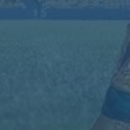
真实案例带来的警示