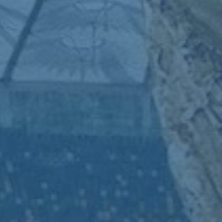
在“世界杯买球入口”相关讨论中，很多
本的平台安全问题。一个不安全的入口，
泄露风险
：部分不正规网站会在注册时要
照，一旦这些信息被非法出售或泄露，可
被冒用办理贷款的严重后果。其次是
资金
充值金额变大、中奖额度提升后，平台突
结余额。即便有截图、有流水，用户也很
更隐蔽的问题在于技术安全。一些“世界
用户在不知不觉中授权了浏览器读取权限