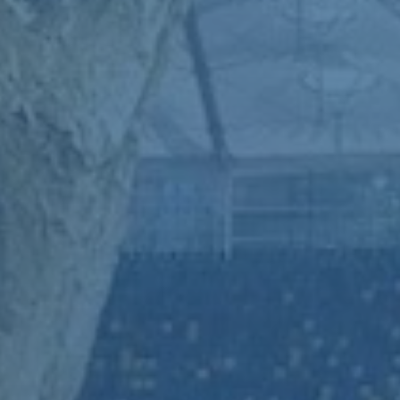
服务优势
团队介绍
新闻资讯
联系我们
关注我们