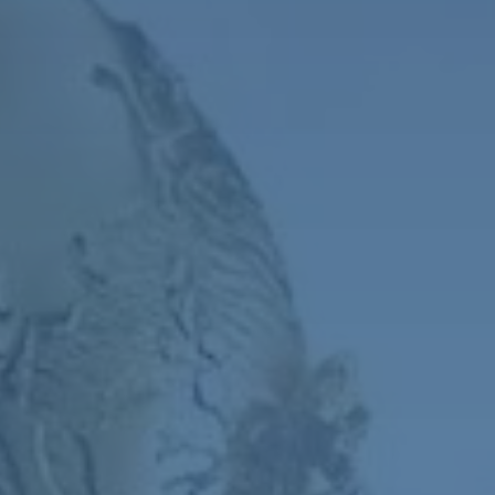
热门新闻
世界杯滚球实时官方
2026美加墨世界杯高清直
播