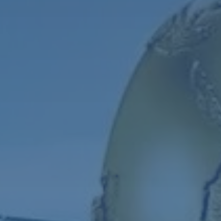
在许多地区，体育博彩有严格的法律规范
营。那种自称“世界杯官方合作伙伴”“内
资质。它们利用球迷对世界杯的热情，又借
误以为这是一个轻松赚钱的机会。事实上
不仅资金没保障，甚至可能触犯当地法律
从平台安全看入口选择的隐性成本