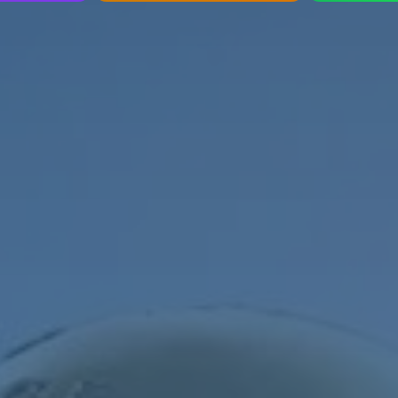
与
讨论就会在社交平台和线下聊天中迅速升温。有人把
作一条“暴富捷径”，还有人因此深陷资金与心理双重
的页面、一串能完成充值下注的链接，但在这条看
平台安全、资金风险以及个人心态的多重考验。理
口更重要。
上指的是各类可用于世界杯赛事下注的在线通道：可
、一张二维码，甚至是一条通过聊天软件传播的“内部
、充值、选择赛事并下单，就可以被视作一个入口。
赔率和返奖，那么在点下“确认”的瞬间，风险已经