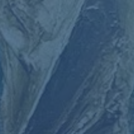
杯期间买几场球，几天之后却发现自己的常用支付
往就出在那些未经验证的链接与APP安装包上。入
视。
键点是人们对“赌”的心理机制。许多人在世界杯期间
就收手。”但现实中，因世界杯买球而走向长期下注
密相关。所谓心理账户，是指人们在心中给不同用
“生活费”等。在看球时打开“世界杯买球入口”的那一
消费”，似乎输了也无所谓。
人会立刻从“娱乐心态”切换到“翻本模式”。他们不
的亏损，这时下注金额往往逐步放大，决策也由理
这种心理，在界面设计上刻意突出“连红记录”“高手
户继续下注的冲动。于是，“就玩几场”的承诺悄然瓦
个难以自拔的循环。