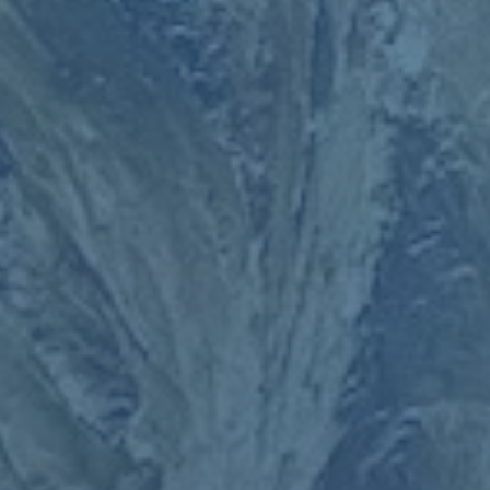
人关注的是赔率高不高、活动大不大，却忽视了最基
带来的隐性成本往往远高于一次输赢。首先是
信息
求填写真实姓名、身份证、银行卡号甚至拍摄证件
能引发连续的骚扰电话、诈骗短信，甚至出现身份
出入不透明
：很多人一开始能顺利小额出金，但在
然提高提现门槛、要求重复认证、甚至直接封号冻
难通过正当途径维权。
杯买球入口”页面本身就带有恶意脚本或钓鱼代码，
，甚至在手机上装下了带后门的APP。案例中并不