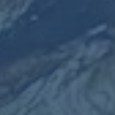
2026世界杯竞猜在线最新网址
栏目导航
关于我们
服务优势