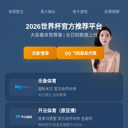
新闻资讯
新闻资讯y
全面解析世界杯外围技巧全站攻略