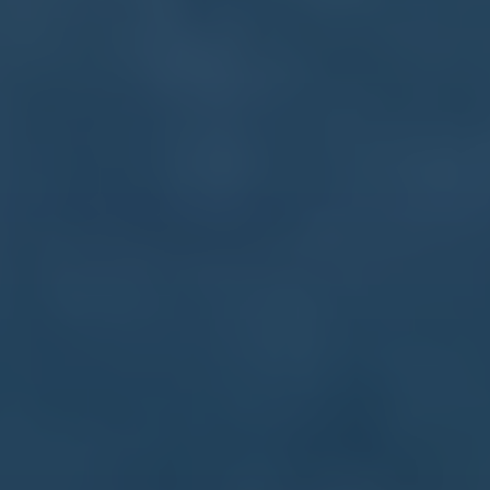
开云（Kaiyun）是一款集体育赛事、互动娱乐于一体的专业平台，
致力于为用户提供丰富的体育体验。在开...