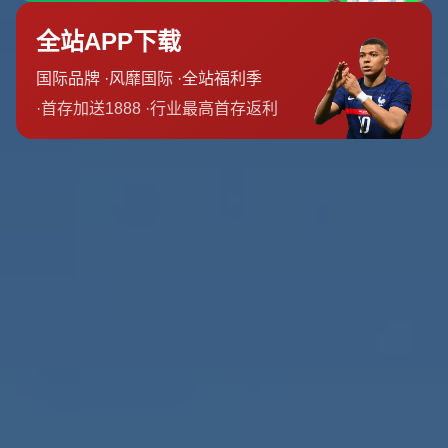
谈任何“技巧”之前，首先要弄清楚自己在做什么。所谓
世界杯外围
，
本质上是围绕世界杯赛事展开的多维信息判断行为：你需要对球队
状态、战术风格、球员健康、赛程密度、场地气候甚至舆论导向进
行综合评估。这与其说是“押注”，不如说是一次针对不确定事件的系
统性分析。真正的技巧在于：用有限的信息，对抗结果的高度不确
定性，同时控制好自身的心理与风险。很多人忽略的一点是，世界
杯赛制短、变量多，爆冷频率高，任何过于自信的“必然结果”都隐藏
着巨大的不确定性。“全站攻略”的第一原则就是：不要迷信单一信息
源，不要相信绝对确定性。
数据与情绪两条线看世界杯外围
围绕世界杯外围技巧进行全面解析时，必须区分两条完全不同但又
相互交织的线索：一条是
客观数据线
，另一条是
主观情绪线
。数据
线包括球队历史战绩、进失球比例、关键球员场均贡献、控球率、
射门次数、预期进球值等指标，还包括伤停名单、密集赛程导致的
疲劳程度等可量化因素。情绪线则包括市场热度、媒体话题、球迷