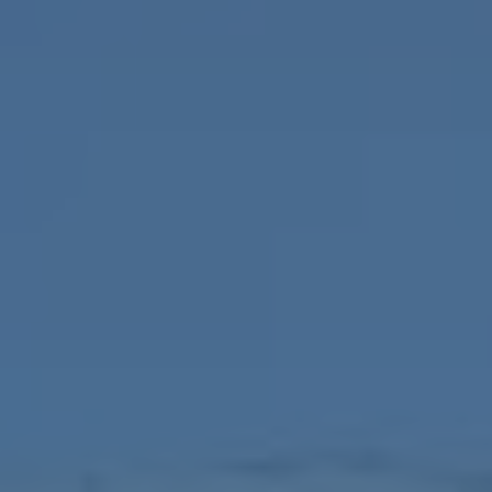
一环。
案例分析 从热门翻车看外围误区