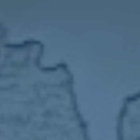
强必胜”的经验主义，加上全站舆论一致看好，情绪线完全盖过了数
据线。当时少数保持警惕的人，则更多关注两队最近几场热身赛的
内容，对豪强中后场的防守问题保持疑虑，并且注意到新军队伍在
对抗强队时展现出的战术纪律性，因而在外围布局时更加保守，或
者直接绕开这一场。这种案例说明：世界杯外围技巧的核心，是尊
重细节与不确定性，而不是迷信名气与历史。