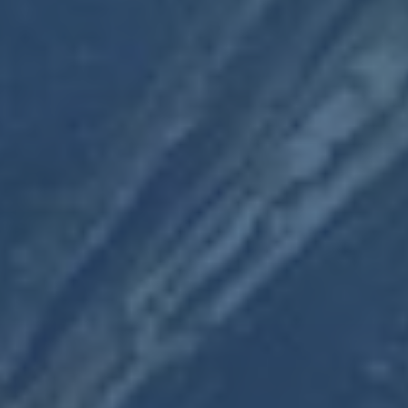
热门新闻
世界杯投注实时最新网址推荐平台
2026世界杯比分最新地址入口地址
世界杯赛程更新