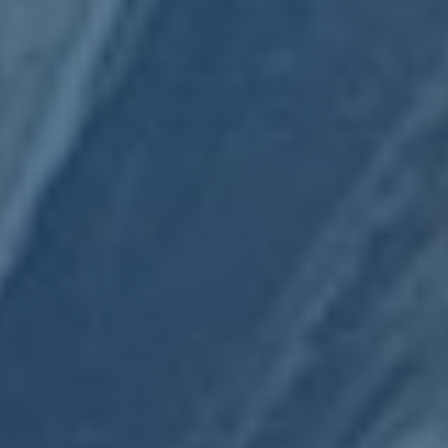
关于kaiyun
2026世界杯赛事数据中心为球迷提供完整世界杯赛程表、
比赛时间安排及参赛球队资料，实时更新赛事比分变化、
比赛统计与球队表现信息，平台汇集赛事新闻及精彩集锦
内容，让用户了解赛事进程与足球赛事动态。...
搜索