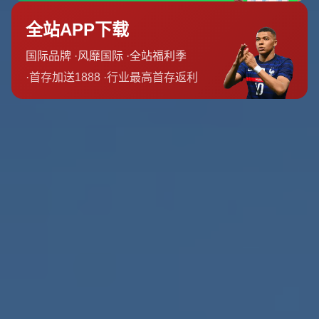
选择2026世界杯投注APP的核心标准