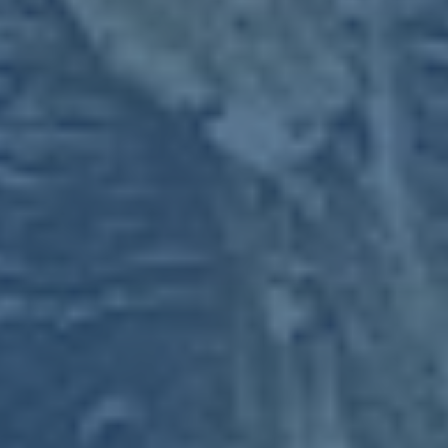
为了更直观地说明选择与下载过程中的重点，不妨以一个简化的案
例来说明。假设用户A是一名资深球迷，计划在2026世界杯期间进
行适度娱乐性投注。A在搜索“2026世界杯投注APP推荐与下载”后，
发现一款在本地应用商店中评价不错的APP，下载页面显示开发者
为某知名体育数据公司。A首先通过官方网站交叉确认了下载链接和
版本号，然后才在手机上完成安装。初次打开APP时，界面弹出隐
私协议与权限请求，A选择只开放必要权限，拒绝与投注无关的通讯
录和位置读取。随后在世界杯专属频道中，A可以查看小组赛赛程与
实时赔率，同时通过数据分析板块了解各队的进球方式与防守特
点。在正式下注前，A先通过模拟投注功能尝试了几场比赛，确认赔
率变化提示与结算流程都较为清晰，才开始用小额资金试水。在整
个世界杯期间，A将单场投注金额控制在可承受范围内，并避免“连
输加注”的情绪化操作。通过这种方式，投注APP成为辅助观赛的工
具，而不是风险难以掌控的负担。这一案例说明，正确的APP选择
与理性使用习惯同样重要，缺一不可。
理性投注与资金管理的重要性