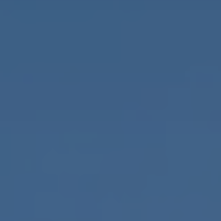
在谈“推荐与下载”之前，更重要的是先搞清楚怎么判断一款世界杯投
注APP是否值得使用。盲目跟风只看广告与优惠往往是踩坑的开
始，真正可靠的平台通常会在以下几个维度表现突出：
其一是合规性与品牌背景。对任何2026世界杯投注APP而言，是否
持有合法牌照、运营公司背景是否透明，是首要筛选条件。用户在
下载前可以留意官方页面中的许可信息、隐私政策与用户协议，正
规品牌会对数据加密、资金托管、风险提示有较为完整的说明。若
APP在这类关键信息上含糊其辞或跳转页面失效，就需要保持高度
警惕。其二是赛事与玩法覆盖度。围绕世界杯这一顶级赛事，主流
应用一般会提供小组赛、淘汰赛、季军战与决赛的全程盘口，并延
伸到胜平负、让球、大小球、角球、射手榜、冠军投注等丰富玩
法。能否一站式覆盖主流玩法，也是判断APP专业度的直观指标。
其三是赔率与结算效率。在同样的投注方向下，略高的赔率与稳定
的即时结算，往往会对长期收益产生影响。靠谱APP通常会提供较
为透明的赔率变动记录，并在赛果确认后迅速自动派彩，而非频繁
以“系统故障”为由拖延。其四是页面易用性与数据可视化。2026世
界杯日程紧密，用户在高频操作下格外依赖APP的交互设计。清晰