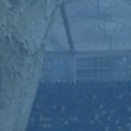
栏目导航
关于我们
服务优势
团队介绍
新闻资讯
联系我们