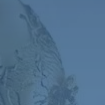
热门新闻
掌握世界杯滚球技巧的官
方攻略
世界杯竞猜注册热门