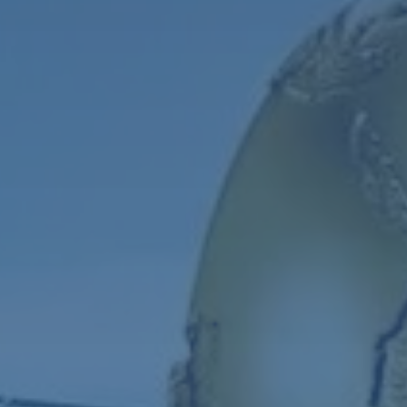
当全球球迷的目光再次聚焦在2026世界
权威入口,体验更安全更专业的竞彩服务
与渠道,越来越多的球迷意识到,只有选择
账户资金与数据安全,并避免落入高风险
制、玩法解析以及风险防范等方面,帮助
官方权威平台的核心价值