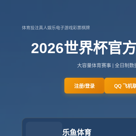
admin@zhy-kaiyun.com
河南省洛阳市孟
网站首页
关于我们
服务优势
团队介
新闻资讯