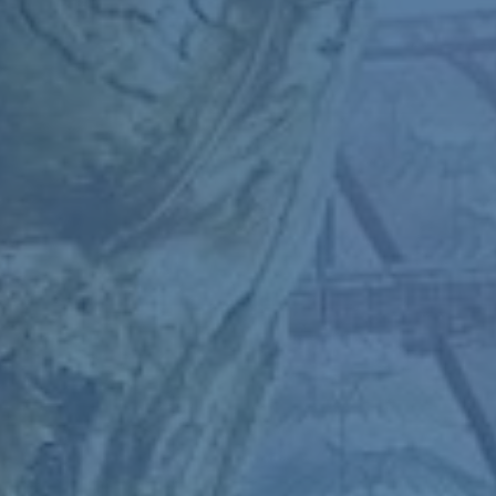
2026世界杯滚球开户官方
2026世界杯投注APP推荐
与下载