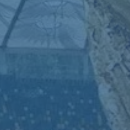
提高警惕。
其次是
监管信息与资质公示
:官方或官方
内外合法牌照、合作协会等。真正的202
而是通过公开透明的方式增强用户信任。
支付方式,例如银行转账、第三方支付或
醒;相反,若某网站只接受不明渠道的虚拟
最后是
用户服务体系
:包括在线客服、帮
贴近
2026世界杯竞猜官网官方
定位的平
容方面投入大量资源,而非仅仅关注用户
个平台是否具备“官方可信”的属性。
官方竞猜的主要玩法与特色