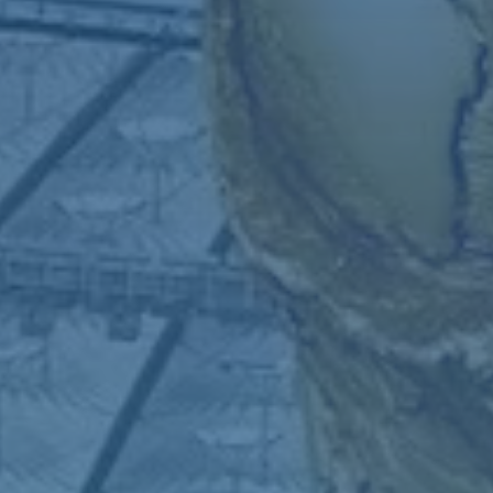
提到
2026世界杯竞猜官网官方
,很多人首
台的核心价值不仅在于提供投注通道,更
站点相比,官方渠道通常具备明确的运营
纷,可以通过合法途径维权,而非“有问题找
从实际体验上看,权威平台会在首页清晰
显眼位置标注未成年人禁止参与等提示,这
的关键线索。对习惯于在移动端操作的用
页面,支持安全登录、快捷支付与多终端
如何精准识别2026世界杯竞猜官网官方
在赛事热度提升时,各种“伪官方”网站层
下几个维度来判断一个平台是否接近
官方
识别的域名,并配置合法的SSL证书。浏
发机构与适用范围;若你发现频繁跳转、证