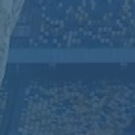
关注我们
案例展示