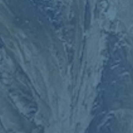
合作平台一般会在页面底部展示相关许可信息,例如境
6世界杯竞猜官网官方入口不会刻意隐藏自身背景,
再者是
支付渠道与风控提醒
:标准平台通常接入主流
官方钱包服务,且在充值、提现环节提供多重验证提
货币或要求转账至个人账户,风险系数就非常高。
助中心、常见问题解答以及投诉反馈机制。一个真正
台,会在客服响应速度、问题解决效率和用户教育内
充值金额。通过综合这些因素,你可以更理性地判断一