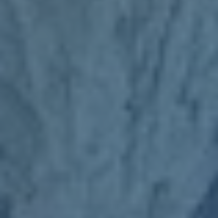
样，世界杯就从一个四年一次的盛事，变成了用户与平台之间长期
关系的起点。
【开云体育】官方顶级竞技大厅，获取最新盘口赔率与极速在线体
验，大额无忧提款，请认准正版授权。
分享至
需求表单