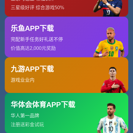
“平淡无奇”的印象；而当全站提供丰富的数据维度，你会发现这可能
是一场门将表现神勇、攻防节奏极快的高质量对决。于是，比分不
再只是结果，而是理解比赛过程的入口。
实时比分背后的技术链路
要真正称得上“世界杯比分最新全站”，技术能力是底层基石。现在的
优质平台往往会通过多种渠道获取数据，例如与官方数据供应商合
作、使用多点数据采集、建立冗余数据源，以保证比分刷新接近实
时。在重要比赛的补时阶段，几秒钟的延迟就足以引发用户焦虑，
因此在架构设计上需要引入分布式缓存、消息队列以及多节点部
署，来降低延时和宕机风险。对普通用户而言，看到的只是一个比
分从1比1跳到2比1；但在后台，可能已经经历了数据采集、格式校
验、异常过滤、多节点同步等多个流程。一个稳定的世界杯比分全
站，往往是高并发和高可靠性架构的综合展示。
数据可视化让复杂信息“秒懂”