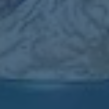
栏目导航
关于我们
服务优势
团队介绍
新闻资讯