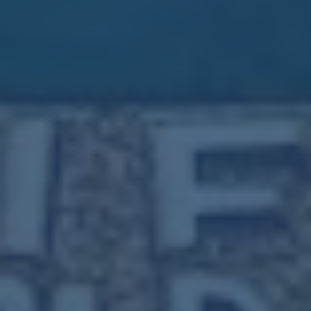
联系我们
关注我们
案例展示