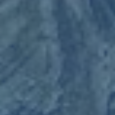
内容也呈指数级增长。如果“世界杯比分最新全站”只是一味堆砌数据
和新闻，用户很快会感到疲惫。一个更高阶的做法，是通过智能推
荐和个性化订阅，让用户在第一时间看到对自己真正重要的比分与
资讯。比如，用户可以自定义关注几支国家队、一名核心球员或某
一类数据指标（如进球榜、助攻榜）；平台则据此在主页优先呈现
相关比赛的最新比分和赛后数据。这样一来，每个人看到的“最新全
站”都带有一定的个性化标签，避免被信息海洋淹没。对于深度爱好
者而言，还可以提供自定义数据看板，让他们围绕自己关心的维度
搭建“专属比分中心”。
商业价值与用户信任之间的平衡
任何一个在世界杯期间流量暴涨的比分全站，都不可避免会面对商
业化压力，比如广告投放、品牌合作或者增值服务。如何在变现和
体验之间找到平衡，是平台长期发展的关键。有的平台选择在比分
页加入适量的、位置不打扰核心信息的广告，同时为愿意付费的用
户提供去广告和深度数据服务。关键在于：无论采用何种商业模
式，都不能牺牲“比分准确及时”这一底线。只要用户一旦怀疑数据的