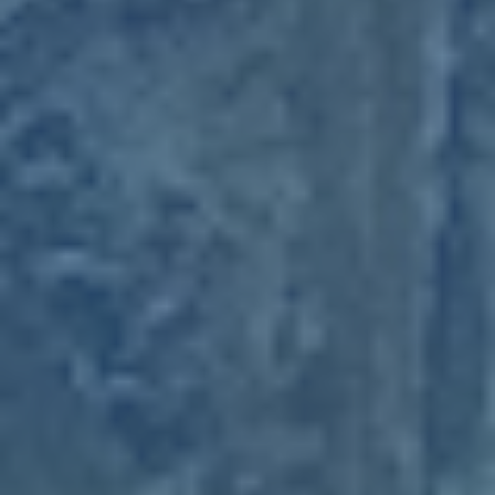
公正性或实时性，再华丽的界面和营销都将失去意义。世界杯本身
是一场全球信任的体育盛宴，而“世界杯比分最新全站”能否获得用户
长期留存，很大程度上取决于其是否建立并维护了这种信任。