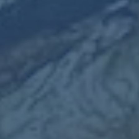
栏目导航
关于我们
服务优势
团队介绍
新闻资讯