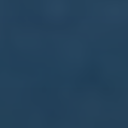
开云（Kaiyun）是一款集体育赛事、互动娱乐于一体的专业平台，
致力于为用户提供丰富的体育体验。在开...
友情链接