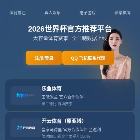
新闻资讯
新闻资讯y
掌握世界杯滚球技巧的官方攻略