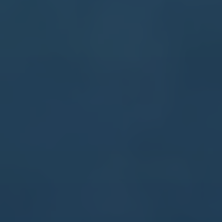
友情链接
栏目导航
网站首页
关于我们
服务优势
团队介绍
新闻资讯
联系我们
订阅