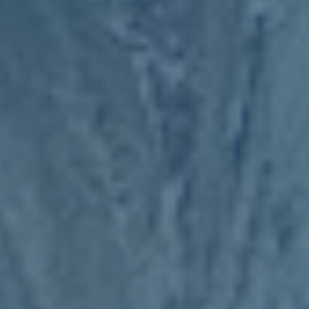
分享至
需求表单