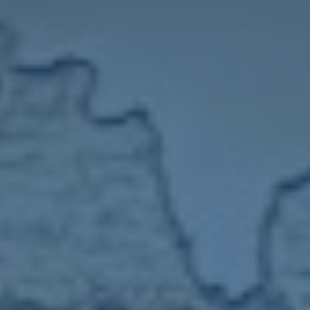
通过案例拆解常见误区与实战技巧
以某届世界杯小组赛的一场强队对阵“黑马”的比赛为例:赛前舆论一
边倒看好强队大胜,初始预期是强队至少两球优势。然而上半场进行
到30分钟时,强队控球率七成以上,但真正有威胁的射门并不多,反而是
黑马利用反击创造了两三次高质量机会,半场结束双方仍然互交白
卷。此时即时盘仍然给出强队强势让球和较高的大小球预期,很多人
会基于“总该开胡了”的心理在下半场继续追强队。若应用一套更严谨
的世界杯滚球技巧,应该这样拆解:一方面,上半场强队的优势更多停留
在控球层面,而非高效进攻,盘口对强队的乐观预期与场面质量之间出
现了偏离;另一方面,黑马的反击效率相当高,一旦强队在下半场大举压
上,身后空间的风险更大,比分走向可能远比想象更不稳定。此时相对
稳健的策略,是谨慎对待强队深盘,甚至结合盘口变化考虑某些保守方
向,而不是盲目追求“剧情必须按剧本走”。这个案例呈现的核心,在于
用数据 盘口 场面三重信息交叉验证,避免被单一维度的感受左右决
策。
构建你自己的世界杯滚球策略模型