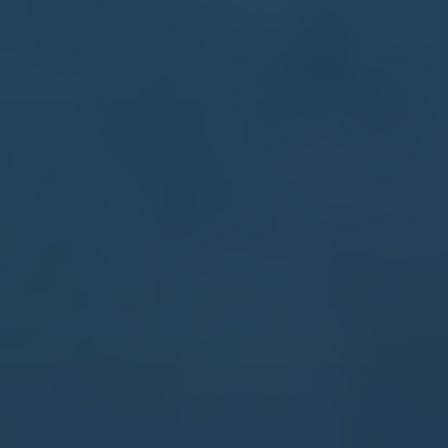
开云（Kaiyun）是一款集体育赛事、互动娱乐于一体的专业平台，
致力于为用户提供丰富的体育体验。在开...
友情链接
友情链接
栏目导航
网站首页
关于我们