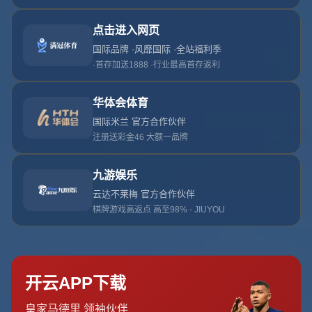
2026-05-10T04:10:05+08:00
2026世界杯强队排名靠谱吗
在每届世界杯开幕前，关于“强队是谁”“谁最有冠军相”的讨论，总能
提前点燃球迷的情绪。尤其是2026年世界杯扩军到48支球队后，各
种“最新实力榜”“强队排名预测”更是层出不穷。许多球迷会把这些排
名当成观赛指南，甚至拿它们来判断冷门是否会发生。这些看似专
业的数据和榜单，究竟有多少参考价值，2026世界杯强队排名到底
靠不靠谱，正值得认真拆解。
强队排名是什么本质是一种“概率叙事”
所谓世界杯强队排名，大体可以分为三类一类是以国际足联积分为
基础的官方排名，一类是各大数据公司根据算法和大模型生成的实
力指数，还有一类是媒体和专家给出的主观榜单。它们在呈现形式
上各不相同，却有一个共同点——都在试图用有限的信息，给出一套
关于未来走势的“概率叙事”。换句话说，无论是“2026世界杯前五强