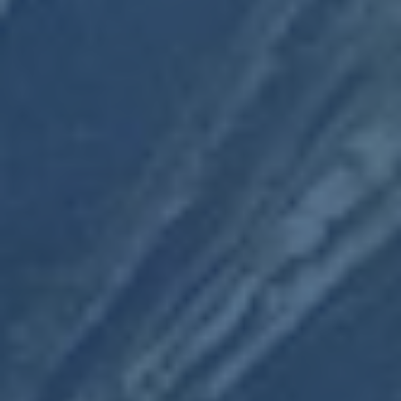
热门新闻
马卡-久保建英逐渐成熟 皇马下个赛
季可能将他签回
午间新闻速递：巴萨1-0力克马竞 河
床晋级半决赛
2026美加墨世界杯阵容分析免费