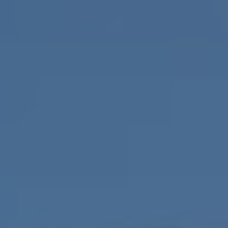
律性、防守稳定性以及临场调整能力，而这些因素在赛前的强队排
名中往往被低估。另一个常见案例，是对“主场或半主场球队”的忽视
或高估。有时，东道主或所在大洲的球队会因适应环境、球迷声势
而爆发出超预期战斗力，这一点在传统预测模型中很难被充分体
现。
为什么球迷依然需要2026世界杯强队排名
尽管有这么多不确定性，世界杯强队排名并非毫无意义。相反，只
要使用得当，它仍然是理解世界杯格局的重要入口。强队排名可以
帮助普通观众快速形成对整体形势的直观印象——比如哪些球队处于
第一梯队，哪些处于黑马区间，哪些只是“来感受气氛”的参与者。通
过对比不同机构的2026世界杯强队排名，可以看出各自对数据与经
验的权重差异，从而训练自己的判断力，而不是被某一个榜单牵着
走。更重要的是，这类排名常常伴随大量数据拆解、战术分析和球
员状态解读，对希望深入了解世界杯的球迷来说，是一个系统的学
习资源。只要意识到这些排名不是结论，而是
论据和视角
，它们就
具有相当的参考价值。