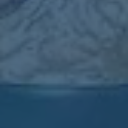
关于我们
服务优势
团队介绍
新闻资讯
联系我们