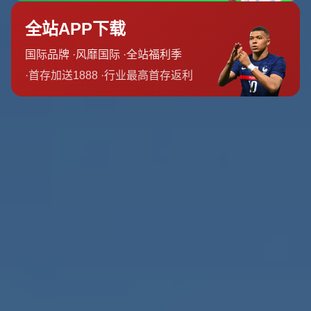
球队从磨合期走向成熟期的过程。有时候，一支传统强队在大赛前
经历换代阵痛，预选赛踢得磕磕绊绊，却仍然会在媒体印象中被排
在前列，这就埋下了排名失真的隐患。第四是
赛程与签运
2026世界
杯扩军后，小组数量增加、赛制变化，一支球队的分组形势在很大
程度上影响它能走多远。如果一个强队被分进“死亡之组”，或者淘汰
赛过早遇上同等级对手，即便整体实力很强，在“夺冠概率榜”上也未
必能排到最前面。最后是
心理因素与大赛经验
有的队在洲际杯赛上
表现勇猛，但一到世界杯这种全球瞩目的舞台就容易紧张，这一点
在过去多届世界杯中屡见不鲜。那些被视为“传统豪门”的球队，不仅
有战术底蕴，还有应对大赛舆论压力和节奏的经验，这种隐形能力
很难完全量化进排名里，但却实实在在存在。
数据模型和大厂算法的优势与盲点