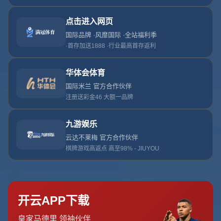
合理的
2026-05-23T01:40:04+08:00
安帅眼中的精彩与公平 平局背后的足球逻辑
在竞技体育中，很少有哪项运动像足球这样，将瞬间的灵感与漫长
的博弈编织在一起。皇马对阵贝蒂斯的比赛结束后，安切洛蒂在评
价对手时特别提到，贝蒂斯打入了一粒“极精彩”的进球，并且强调
“平局的结果是合理的”。这番话并不是一种客套的赛后发言，而是对
本场比赛质量、过程以及足球本质的一次高度概括。围绕这句评
价，我们不仅可以重新审视这场对决本身，更能从中看到战术布
局、临场应对、球队气质以及公平竞赛精神如何交织成一场高水平
的对抗。
精彩进球不仅是技术 更是整体足球的结晶
当安帅称赞贝蒂斯“打入极精彩一球”时，他所看到的绝不仅仅是一个
华丽的射门瞬间。一个真正意义上的精彩进球往往包含多个维度的