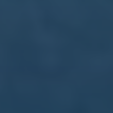
开云（Kaiyun）是一款集体育赛事、互动娱乐于一体的专业平台，
致力于为用户提供丰富的体育体验。在开...