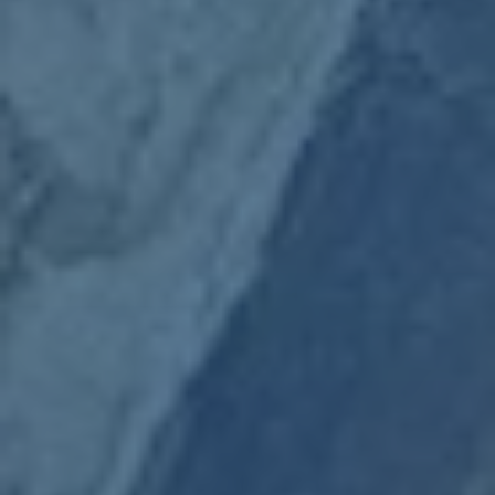
搜索
热门新闻
2026世界杯阵容分析下载