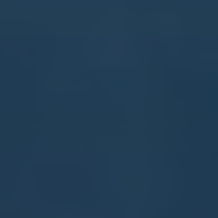
联系我们
订阅
提交
通过电子邮件获取最新更新。您可以随时取消订阅
kaiyun-开云（中国）官方网站_KAIYUN SPORTS
All Rights by
kaiyun