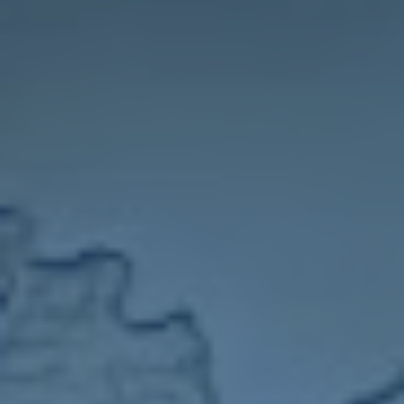
从球队管理的角度看，这种表达也释放出一个信号——更衣室需要保
持冷静的心态。球员在经历了一场高强度对决之后，容易陷入“我们
应该赢”“只是运气不好”的情绪中，而主教练用“平局合理”来定调，实
际上是在告诉队员：对手配得上这个结果，我们接下来要做的，是
更好地处理关键球，而不是沉溺于“如果当时……”的假设中。这种精
神层面的“归位”，对漫长赛季的稳定性极其重要。
精彩进球与整体战术 此消彼长的拉扯
从战术的角度看，贝蒂斯那粒精彩进球往往出现在皇马阵型出现轻
微松动的瞬间。或许是前压后的回撤出现了半秒迟疑，或许是中场
在逼抢路线选择上稍有犹豫，又或许是边卫在一瞬间被对手跑位吸
引，留下了“黄金通道”。这些细微的缺口，被贝蒂斯通过精心设计或
即兴发挥瞬间放大，最终凝结为一个高质量的射门。换句话说，这
粒进球是对皇马整体战术的一次局部“反击”。
正因为是在高压强度下完成的进攻，这样的进球才更具说服力。它