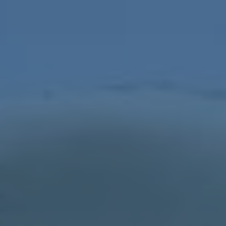
尊重对手的赞美体现教练的胸襟与自信
很多人容易忽略的一点是，当一位主教练在赛后主动赞美对手的进
球之“精彩”，并且公开表示平局合理，这本身也是一种自信的表现。
如果一名教练过于在意舆论或只看重比分，他往往会把焦点放在判
罚争议、运气问题或者错失机会上，而不会耐心地去分析对手进攻
中的亮点。安帅多年来在五大联赛与欧战中积累的经验，使他非常
清楚：真正的强队，并不害怕承认对手的优秀时刻，因为这不仅不
会削弱自身，反而能提醒球队在哪些方面需要更进一步。