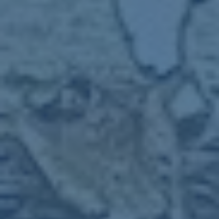
证明贝蒂斯并非被动挨打，而是具备在关键区域完成高质量处理的
能力。对皇马来说，这既是一个警醒，也是一个映照——自己习惯倚
赖的高位压迫、快速回收、防线协同，在面对状态良好的对手时也
会暴露薄弱环节。安帅称赞对手的进球“非常精彩”，某种意义上，是
对对方战术执行的公开肯定，更是对自己的球队提出隐形的要求：
在未来的比赛中，同样类型的空间，不能再轻易让出。
以案例视角重构这场平局的价值