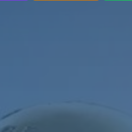
的转会风声再次激起了足坛的涟漪 有消息称皇马为
并且并不排除与曼联开启谈判的可能 这不仅是一则关
时代更迭 与俱乐部运营哲学的综合考题
号
段的防守型中场标价7000万欧 是一种强硬姿态 但
同时 明确市场定位 一方面 卡塞米罗在皇马“三连
保护还是对抗硬度 都扮演了不可替代的角色 另一方
 参与更多组织阶段的方向演变 皇马管理层必须在
00万欧 既是对其历史价值的肯定 也是对潜在买家的
这一操作透露出的其实是皇马在更新换代周期中的审