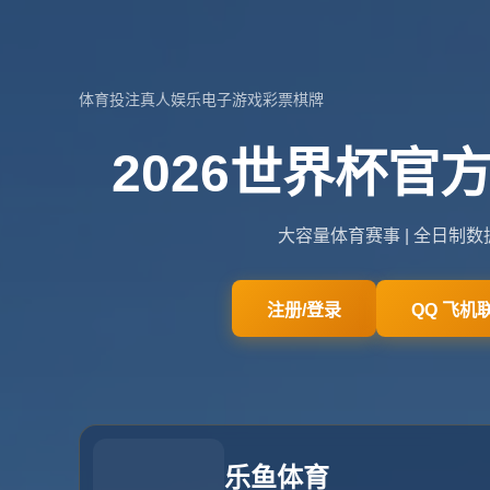
admin@zhy-kaiyun.com
河南省洛阳市孟
网站首页
关于我们
服务优势
团队介
新闻资讯