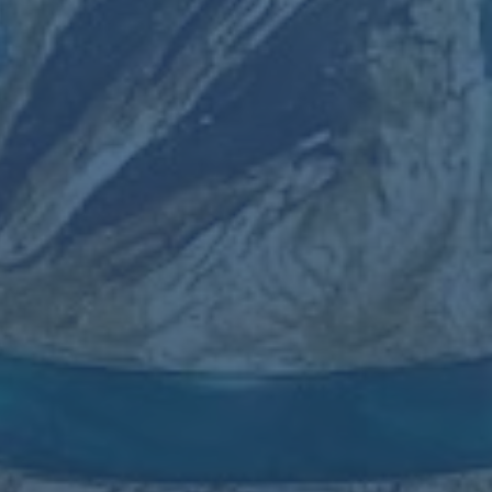
 卢卡库到后来的瓦拉内 都在不同程度上提升过球队
在中轴线上押注一位已接近职业生涯后期的中场 即
题 曼联是否愿意将球队的攻守平衡 再次建立在一
另一方面 以卡塞米罗的经验和大赛气质 他的确能
赖欧冠名额与商业曝光的豪门来说 具有实实在在的
战力提升与长期薪资负担 以及中场代际更替节奏之间
0万欧标价时 会采取积极推进 还是策略观望的态度