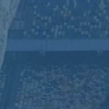
关注我们
案例展示