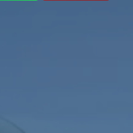
关于kaiyun
2026世界杯赛事数据中心为球迷提供完整世界
杯赛程表、比赛时间安排及参赛球队资料，实
时更新赛事比分变化、比赛统计与球队表现信
息，平台汇集赛事新闻及精彩集锦内容，让用
户了解赛事进程与足球赛事动态。...
搜索