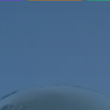
指南
，世界杯投注官网热门始终是球迷和普通用户关注
队“加点戏”，还是希望通过数据分析获取一些额外
类在线平台。但在热度和话题性背后，也潜藏着被
逻辑、玩法种类和风险控制方法，才是真正聪明的
台特点
平台，一方面是因为大型赛事带来的自然流量，另
少数可以让全世界同时关注的体育盛事，几乎每一
。在这种氛围下，许多用户希望通过投注增强观赛
战术和球员状态的理解，在赔率变化中获取机会。
据丰富、体验友好的官网脱颖而出，形成所谓的“热