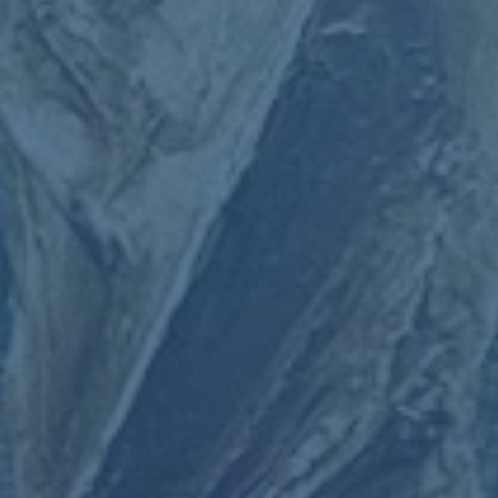
准内幕”为卖点的链接或群组，这通常不是正规世界杯投
情牟利的陷阱。真正合规的平台不会宣称任何一场
确定性，并鼓励用户合理设定预算。如果在使用过
率诱导信息，就需要提高警惕，考虑及时止损或退