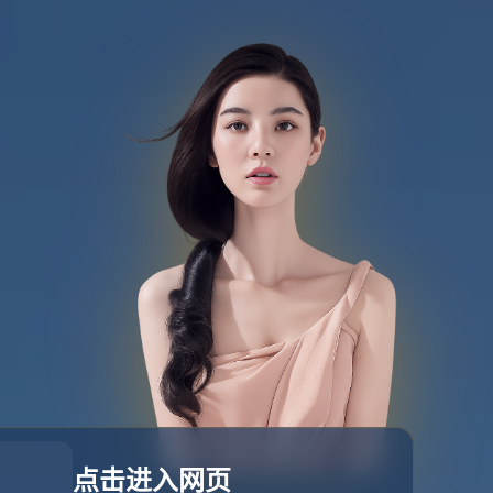
电话
立即咨询
0371-5236461