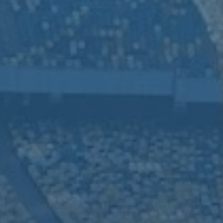
还要警惕以“稳赚不赔”“内部消息”“精
注官网热门入口，而是利用用户对赛事热
比赛可以确保盈利，而是强调结果存在不
程中，平台刻意弱化风险、持续推送高赔
出。