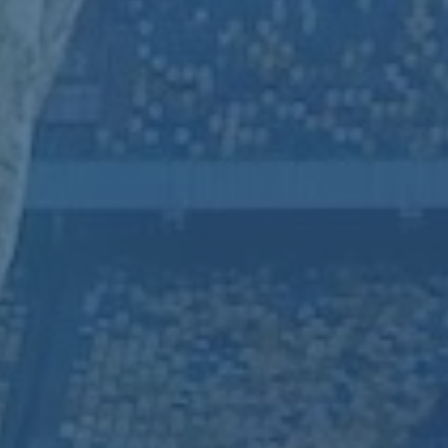
关注我们
案例展示