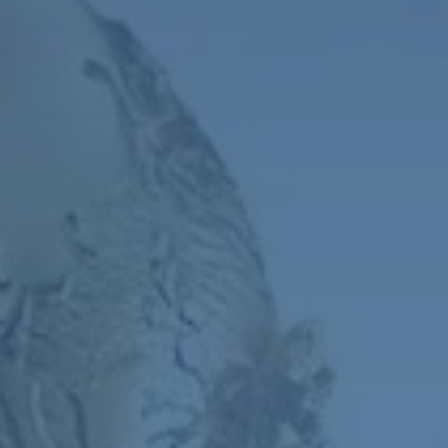
热门新闻
2026世界杯手机投注攻略
2026世界杯投注APP推荐
与下载