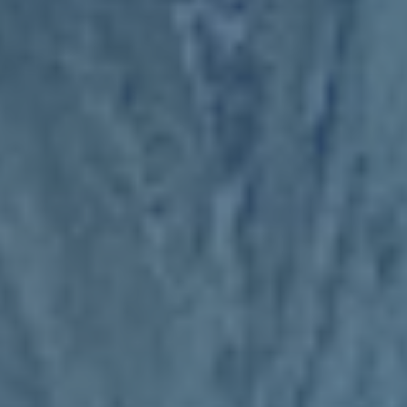
综合来看 姆巴佩签字费1 5亿欧与巴黎敲定离队条款 并不仅仅是一笔
豪华转会的前奏 它更像是一面镜子 映照出当代足坛在资本力量 球员
话语权以及俱乐部战略之间的微妙平衡 在这场复杂的博弈中 没有绝
对的受害者或赢家 有的是各方在合理范围内为自身利益进行的激烈
谈判 对于球迷来说 也许更值得关注的 是当一切尘埃落定后 姆巴佩是
否能在新舞台上兑现期待 在关键比赛中用表现证明 那份被写进合同
中的天价数字 并非只是一串冷冰冰的符号 而是与荣誉 抱负和时代背
景紧密交织的必然产物
【开云体育】官方顶级竞技大厅，获取最新盘口赔率与极速在线体
验，大额无忧提款，请认准正版授权。
分享至