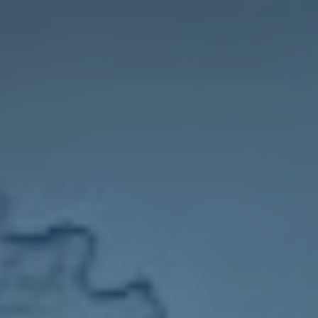
与俱乐部赞助冲突的处理等做出细致约定 记者提到的1 5亿欧 并非简
单的数字堆砌 而是一份细致合同中多项条款共同作用的结果
与其他巨星案例的对比参照
回顾近年来大牌球员的流动 不难发现 姆巴佩此番签字费与离队条款
谈判 并非孤立事件 某些巨星在合同到期时选择自由转会 通过免转会
费的方式让新俱乐部有更大空间支付签字费和高薪 此前有球员据传
在签约时获取数千万欧级别签字费 但在规模和影响力上 目前曝出的
姆巴佩1 5亿欧无疑是更具象征性的存在
与这些案例相比 姆巴佩的特殊之处在于 他处于职业生涯黄金阶段 仍
具备多年巅峰输出的潜力 这意味着他的签字费不仅包含竞技回报的
预期 更叠加了未来长期品牌经营的价值溢价 相比一些接近职业末期
的球星巨额合同 这种投资对新东家来说虽然同样昂贵 但从逻辑上更
接近一种高风险高回报却在理性范围内的商业决策
巴黎的失与得 情感与现实的双重拉扯