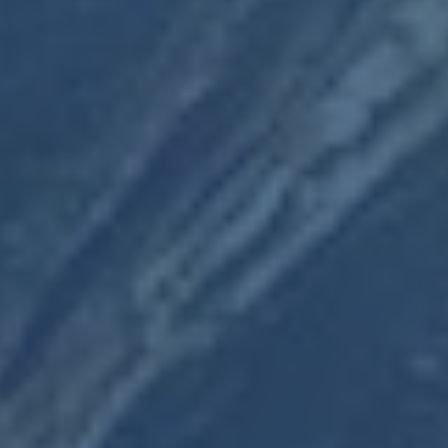
热门新闻
世界杯竞猜注册热门
安切洛蒂-贝林没进球不奇怪 我们整
体缺乏能量