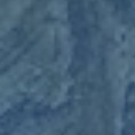
签字费固然可观 但他在这场谈判中更看重的 很可能是话语权和发展
空间 比如是否拥有在更衣室中的核心地位 是否能够参与俱乐部长期
规划的部分话题 是否可以在商业开发方面获得更多自主权 等等 在这
个背景下 签字费1 5亿欧更像是一份综合谈判结果的外化数据 它既体
现了新东家对他的信任 也体现了姆巴佩对自身价值的坚定判断
未来足坛合同结构的风向标
当记者把“姆巴佩签字费1 5亿欧 在与巴黎敲定离队条款”这样的消息
抛向公众时 外界谈论的焦点往往集中在数字的震撼上 但从更长远视
角来看 这其实是足坛合同结构演化的一次风向标 当顶级球星可以通
过控制合同年限 自由条款 以及与原俱乐部的离队协议 来实现收益最
大化时 俱乐部势必会在未来更谨慎地处理与核心球员的续约以及解
约条款
对于中等规模的俱乐部来说 这一趋势既是压力也是机会 压力在于他
们更难以在财力上与豪门竞争 顶级球星更倾向于把合同博弈的筹码
握在自己手中 机会则在于 如果他们能在球员成长阶段提供足够舞台