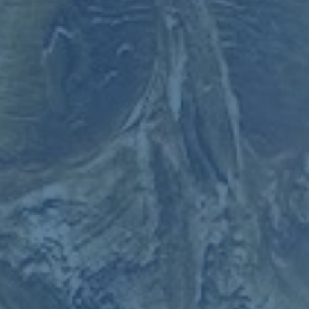
官方计时与记录系统 能在关键时刻避免误差 甚至
时 也能第一时间同步更新 对于习惯以手机和平板看
仅是一个看数字的地方 而是赛事实况 中英文文字
限制 抓取延迟 或数据同步链路问题 出现比分滞后
杯比分官网官方在系统架构上通常采用多地机房 部署容
问时依然保持稳定 性能层面 官方平台会优化页面加
 而不是简单堆砌广告 影响浏览体验 此外 官方网站
报告 球队申诉结果等内容 让球迷在面对有争议的红
从而避免被谣言或片面剪辑误导