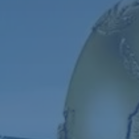
说到2026世界杯比分官网官方 很多球
真正具备公信力和权威性的 只有由世界