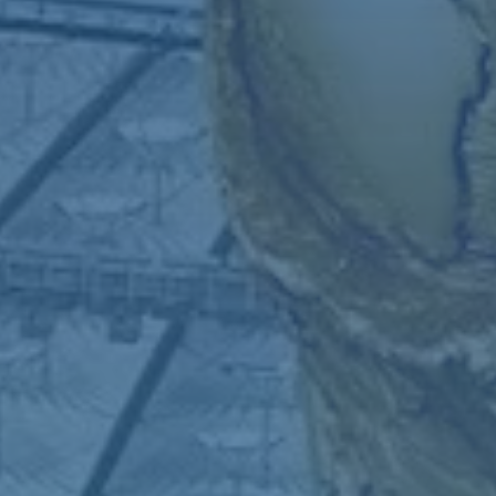
站不仅提供实时比分 更重要的是数据源自
在出现争议球 VAR介入或补时时长调整
球的年轻用户来说 官方比分页面已经不仅
直播 技术统计 战术分布图的综合入口
官方比分平台与普通比分网站的差异
在重大赛事中 非官方平台有时会因为带宽
甚至错误的情况 相比之下 2026世界
灾备份和高速CDN 能保证大规模并发访
载速度 统计模块展示方式以及移动端适配
在展示比分时 会配合官方规则解释 裁判
牌 点球 判罚时 可以追溯到权威解释 
比分之外的数据维度全景呈现