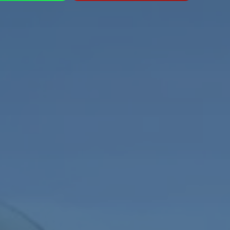
关于kaiyun
2026世界杯赛事数据中心为球迷提供完整世界
杯赛程表、比赛时间安排及参赛球队资料，实
时更新赛事比分变化、比赛统计与球队表现信
息，平台汇集赛事新闻及精彩集锦内容，让用
户了解赛事进程与足球赛事动态。...
搜索