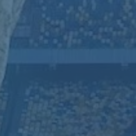
新闻资讯
联系我们
关注我们