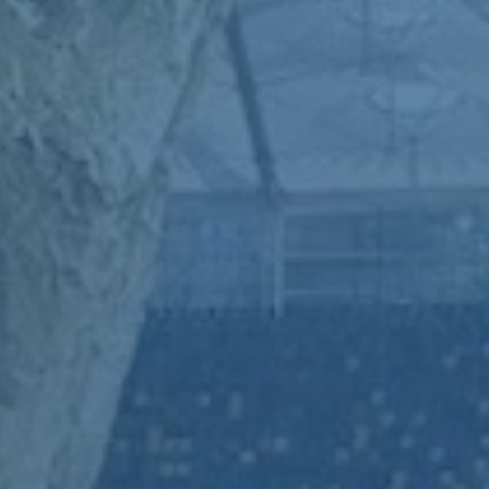
栏目导航
关于我们
服务优势
团队介绍