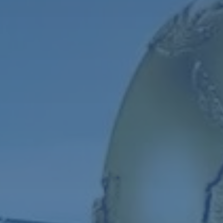
在世界杯周期内，很多用户会在搜索引擎
方”的链接，这些链接常常打着“苹果原生客
要特别警惕的一点是，所谓“最新网址”
“被封请使用最新入口”，很可能意味着其
前，需要先确立几个核心标准 包括合规
及对世界杯相关玩法的透明度。
就合规层面而言，用户在接触世界杯下注
认可的在线体育博彩牌照。合规并不等同
一些合规环境完善的地区，官方监管网站
可粗略验证。对于主要在苹果设备上操作的
私政策与条款说明的站点，是构建个人“
率更刺激”，这种基础判断更能决定体验
其次是技术安全与苹果端体验。很多所谓
用户下载安装所谓“企业签名App”“TF
审查机制，埋下恶意代码或隐私窃取风险