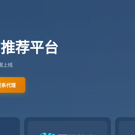
津县城关镇
地址
河南省洛阳市孟津县城关镇
绍
新闻资讯
联系我们