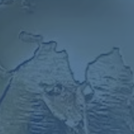
、社交媒体甚至即时通讯工具中看到各种自称“官
户端”“世界杯下注优惠”“最新网址大全”等旗号。需
往往是高风险信号 平台频繁更换域名、动不动就宣称
在合规层面存在问题。在构建个人“推荐平台大全”之
性、技术安全、苹果端适配体验、资金出入规范、以
相关平台时，应首先确认其是否持有所在司法辖区
于绝对安全，但是不合规往往是高风险的前兆。在
通常提供牌照查询功能，输入平台名称或牌照号即
用户来说，选择支持Safari访问、并提供明确隐
苹果最新网址推荐列表”的起点，相比追逐“谁给的赔
的上限和下限。
的“世界杯下注苹果最新网址推荐平台大全”会鼓励
版本”或不明描述文件，这类方式很容易绕过苹果的安全
。更加稳妥的做法，是优先选择无需越狱、无需安