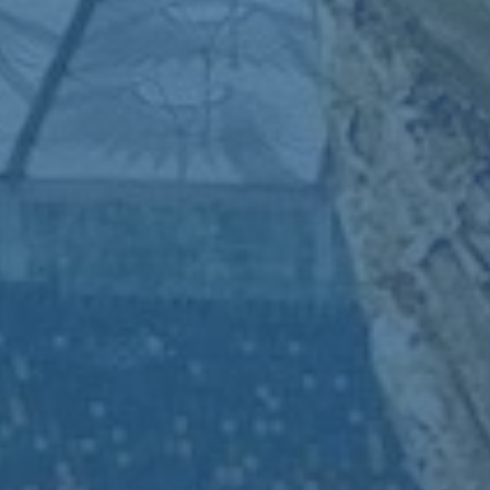
盈利较多时直接封号或冻结资金。回头审
面上展示可核查的牌照信息，隐私条款极
历提醒我们，真正可靠的“世界杯下注苹
和初期体验，而应建立在可追溯的合规与