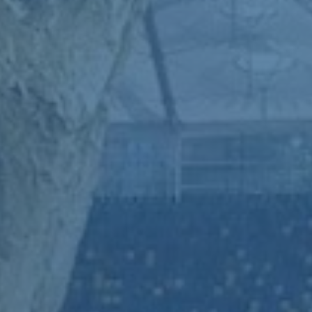
服务优势
团队介绍
新闻资讯
联系我们
关注我们