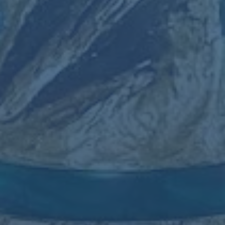
新网址推荐平台大全”的另一个重要依据，是平台对
hone上浏览时，可以关注几个细节 是否提供权威数
给出合理的时间记录、是否允许用户查看历史盘口
在热门赛事中通过极具吸引力的“超高赔率”吸引苹
难以察觉的限制，例如设定极低的最大可赢额、隐
平台，即便界面体验流畅，也不应被纳入自己的“推