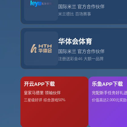
新闻资讯y
世界杯下注苹果最新