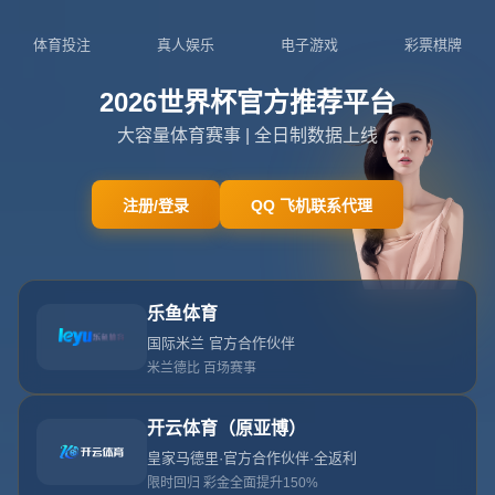
新闻资讯
新闻资讯y
获取世界杯竞猜APP独家下载入口地址