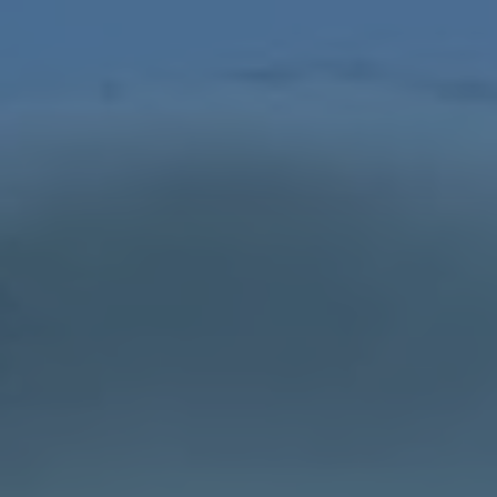
面顶部明确显示合作双方的品牌LOGO，中部是APP功能介绍和操作
截图，底部则分为安卓安装包下载按钮和iOS官方应用商店跳转入
口。更关键的是，这个页面提供了详细的隐私政策、客服联系方式
以及版本更新日志，让用户清楚知道自己要安装的究竟是什么。
在这个案例中，这条入口被称为“独家”，是因为通过此链接完成下载
并注册的用户，将自动获得该媒体渠道的专属竞猜礼包，包含额外
积分和世界杯赛程数据包。其他渠道下载的用户虽然也能使用
APP，但无法享受相同级别的权益。这个例子展示了“独家下载入口”
的合理形态，既有官方背书，又提供明确福利，并且整个下载安装
路径保持在可验证的生态闭环之内，用户即便日后遇到问题，也能
通过清晰的责任归属寻求帮助。
如何在不同设备上正确使用独家入口地址
在获取到世界杯竞猜APP的独家入口地址后，不同设备的安装方式
略有差异，但都需要遵循一个原则 不跳步不绕路。安卓用户浏览链
接时，一般会进入一个包含APK下载按钮的页面，此时要特别注意
系统弹出的权限提示，只允许与安装直接相关的必要权限，避免在