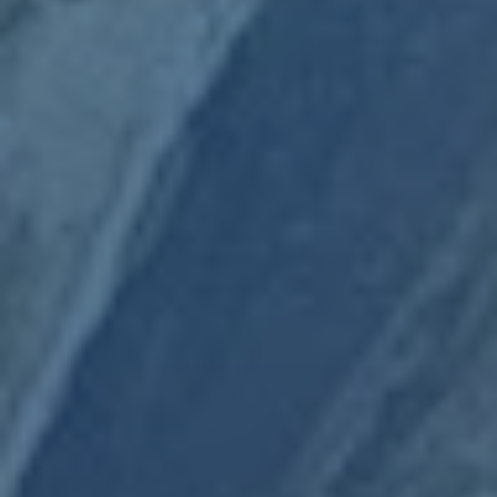
热门新闻
世界杯外围稳定最佳
记者：皇马俱乐部方面回应称 门迪并
没有受伤