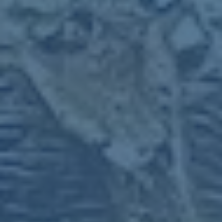
当你通过某个入口成功安装世界杯竞猜APP后，接下来的体验其实