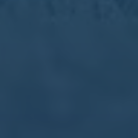
开云（Kaiyun）是一款集体育赛事、互动娱乐于一体的专业平台，