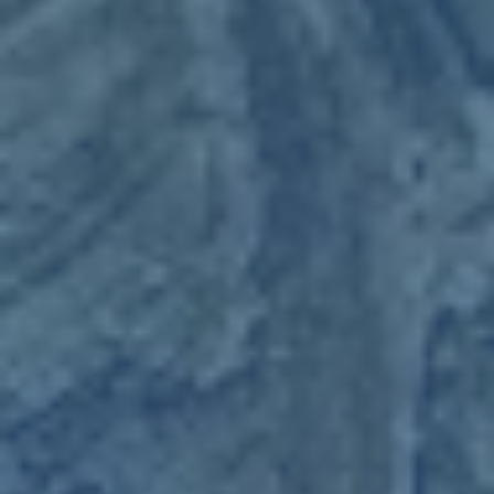
惯。无论是未来的欧洲杯、美洲杯甚至奥运会相关应用，原理都是
类似的。你可以逐渐形成一套固定流程，比如：优先从赛事转播平
台、官方赞助商、主流应用市场寻找入口；对任何来路不明的短链
接一律保持怀疑；在安装前后都检视APP的权限、更新频率和活动
匹配度。
在这个过程中，关键词“独家”不再只是广告文案，而是你与平台之间
的一份契约 —— 它意味着更快捷的版本更新、更贴合赛事节奏的功
能迭代和更具针对性的权益配置。只要你掌握了识别和获取正确入
口的方法，就能让世界杯竞猜APP成为陪伴你度过整个赛事周期的
得力助手，而不是一时冲动下载的负担。通过多一次验证链接、多
问一句“是否官方”、多花半分钟阅读下载页信息，你所换来的，是整
个世界杯期间更安心、更流畅、更有参与感的竞猜体验。
【开云体育】官方顶级竞技大厅，获取最新盘口赔率与极速在线体
验，大额无忧提款，请认准正版授权。